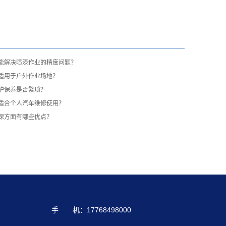
能解决喷漆作业的精度问题？
适用于户外作业场地？
护保养是否繁琐？
适合个人汽车维修使用？
保方面有哪些优点？
手 机：17768498000