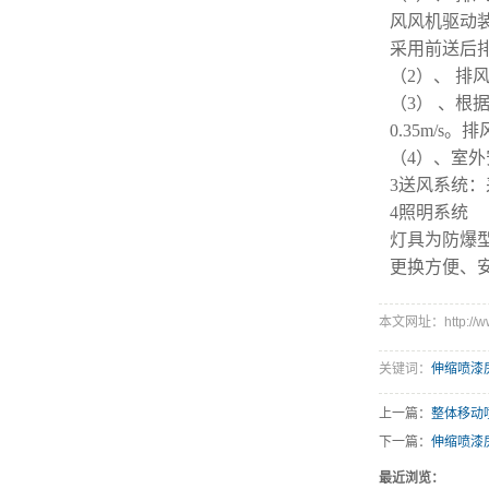
风风机驱动
采用前送后
（2）、 
（3） 、根
0.35m/s。
（4）、室外
3送风系统
4照明系统
灯具为防爆型
更换方便、
本文网址：http://www
关键词：
伸缩喷漆
上一篇：
整体移动
下一篇：
伸缩喷漆
最近浏览：