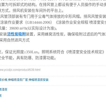
装置为可拆卸式的结构。在排风管上都设有便于人员操作的手动
排方式，排风机安装在车间外的平台上。
排风风管顶部装有专门用于尘毒气体排放的伞形风帽。排风风管安
据涂装作业要求（GB14444-2006）《涂装作业安全规程 喷
排风量：39690 m³/h(以实际设计为准)。
安装
活性炭吸附
装置，采用蜂窝活性炭，确保吸附过滤后的气体
：采用自然进风方式
，保证光照度≥350Lux。照明系统符合《喷漆室安全技术规定》GB
安全节能，具有防爆、防漆雾功能。
.yccdjx.com/product/639.html
房价格
,
伸缩喷漆房厂家
,
伸缩喷漆房安装
喷漆房
房