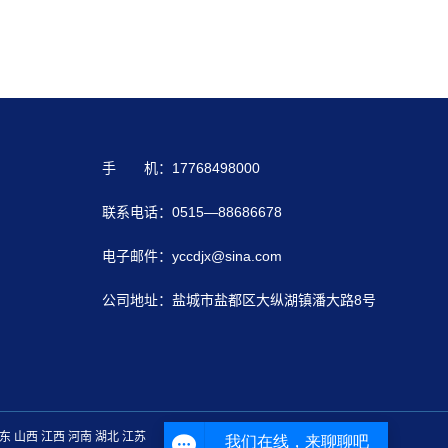
手 机：17768498000
联系电话：0515—88686678
电子邮件：yccdjx@sina.com
公司地址：盐城市盐都区大纵湖镇潘大路8号
东
山西
江西
河南
湖北
江苏