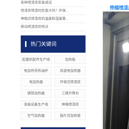
各种喷漆房安装调试
伸缩喷漆
喷漆房喷漆时危害大吗？环保...
伸缩式喷漆房的温度和湿度需...
移动喷漆房的特点
热门关键词
起重机配件生产线
加热板
电加热导热油炉
风道电加热器
电加热器
环保式喷漆房
铸铁加热器
三维升降台
涂装设备生产线
伸缩喷漆房
空气加热器
翅片式加热管