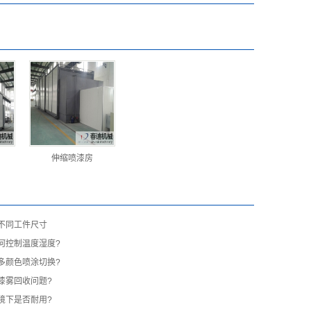
伸缩喷漆房
不同工件尺寸
何控制温度湿度?
多颜色喷涂切换?
漆雾回收问题?
境下是否耐用?