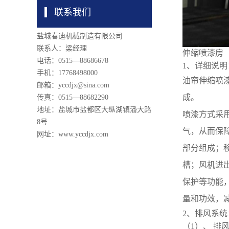
联系我们
盐城春迪机械制造有限公司
联系人：梁经理
伸缩喷漆房
电话：0515—88686678
1、详细说明
手机：17768498000
油帘伸缩喷
邮箱：yccdjx@sina.com
成
。
传真：0515—88682290
地址：盐城市盐都区大纵湖镇潘大路
喷漆方式采
8号
气，从而保
网址：www.yccdjx.com
部分组成；
槽；风机进
保护等功能
量和功效，
2、排风系
（1）、 