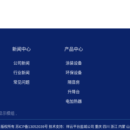
新闻中心
产品中心
公司新闻
涂装设备
行业新闻
环保设备
常见问题
隔音房
升降台
电加热器
显示模组 ,
 版权所有
苏ICP备13052039号
技术支持：
祥云平台盐城公司
重庆
四川
浙江
内蒙
山