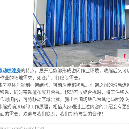
移动喷漆房
的特点，展开后能够形成密闭作业环境，收缩后又可
作业的场地需求，如仓库、打磨等需要。
漆房整体为钢制框架结构，可前后伸缩移动。框架之间的滑动连
移动，同时带动蓬布展开合拢。移动室收缩合拢时，将工件移入
作时间内，可将移动区域合拢，腾出空间场地作为其他与喷漆交
伸缩式喷漆房的工作原理，相信大家通过上述内容的介绍会有更
面的需要，欢迎与我们联系，我们期待与您的合作！
yccdjx.com/news/511.html