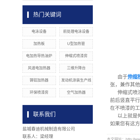
热门关键词
电泳设备
前处理电泳设备
加热板
U型加热管
电加热导热油炉
伸缩式喷漆房
风道电加热器
三维升降台
由于
伸缩
铸铝加热器
发动机涂装生产线
张，兼作其他
伸缩式喷
环保喷漆房
空气加热器
前后竖直平行
在不喷漆的工
联系我们
以上就是
如果您有这方
盐城春迪机械制造有限公司
联系人：梁经理
本文网址：http://www.