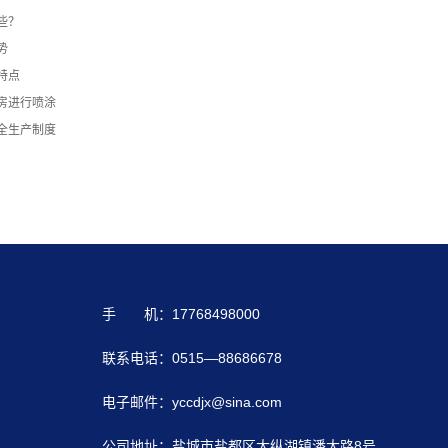
些？
势
特点
房进行喷涂
全生产制度
手 机：17768498000
联系电话：0515—88686678
电子邮件：yccdjx@sina.com
公司地址：盐城市盐都区大纵湖镇潘大路8号